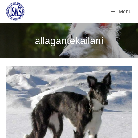
Menu
allagantekailani